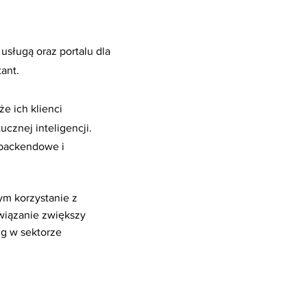
usługą oraz portalu dla
ant.
e ich klienci
cznej inteligencji.
 backendowe i
ym korzystanie z
wiązanie zwiększy
ug w sektorze