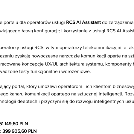
ie
portalu dla operatorów usługi
RCS AI Assistant
do zarządzania 
ającego łatwą konfigurację i korzystanie z usługi RCS AI Assist
peratorzy usługi RCS, w tym operatorzy telekomunikacyjni, a takż
iązaniu zyskają nowoczesne narzędzie komunikacji oparte na sztu
pracowane koncepcje UX/UI, architektura systemu, komponenty
owadzone testy funkcjonalne i wdrożeniowe.
ający portal, który umożliwi operatorom i ich klientom biznesow
o kanału komunikacji opartego na sztucznej inteligencji. Roz
nologii deeptech i przyczyni się do rozwoju inteligentnych usł
51 149,60 PLN
h:
399 905,60 PLN