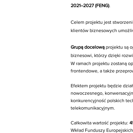
2021–2027 (FENG)
.
Celem projektu jest stworzen
klientów biznesowych umożliwi
Grupą docelową
projektu są o
biznesowi, którzy dzięki rozw
W ramach projektu zostaną o
frontendowe, a także przepr
Efektem projektu będzie dział
nowoczesnego, konwersacyjneg
konkurencyjność polskich tech
telekomunikacyjnym.
Całkowita wartość projektu:
4
Wkład Funduszy Europejskic